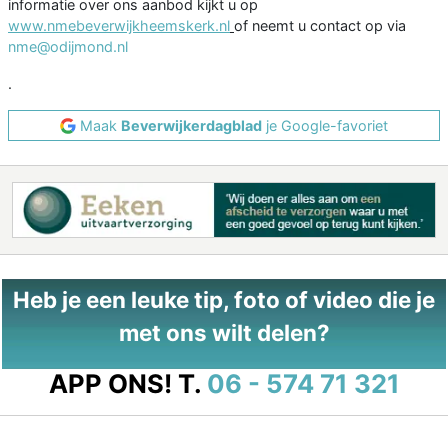
informatie over ons aanbod kijkt u op
www.nmebeverwijkheemskerk.nl
of neemt u contact op via
nme@odijmond.nl
.
Maak
Beverwijkerdagblad
je Google-favoriet
Heb je een leuke tip, foto of video die je
met ons wilt delen?
APP ONS!
T.
06 - 574 71 321