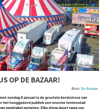
US OP DE BAZAAR!
Bron:
De Bazaar
et zondag 8 januari is de grootste kerstcircus van
oor het hooggeëerd publiek een enorme tentenstad
n spektakel genieten. Elke show duurt twee uur.