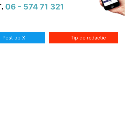
.
06 - 574 71 321
Post op X
Tip de redactie