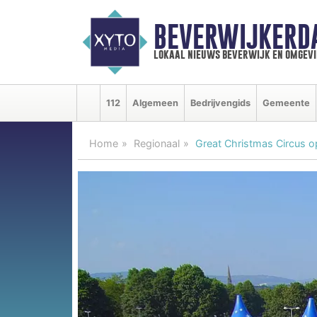
BEVERWIJKERD
lokaal nieuws beverwijk en omgevi
112
Algemeen
Bedrijvengids
Gemeente
Home
Regionaal
Great Christmas Circus o