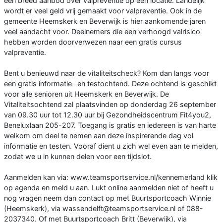
een breed aanbod over valpreventie op één locatie. Landelijk
wordt er veel geld vrij gemaakt voor valpreventie. Ook in de
gemeente Heemskerk en Beverwijk is hier aankomende jaren
veel aandacht voor. Deelnemers die een verhoogd valrisico
hebben worden doorverwezen naar een gratis cursus
valpreventie.
Bent u benieuwd naar de vitaliteitscheck? Kom dan langs voor
een gratis informatie- en testochtend. Deze ochtend is geschikt
voor alle senioren uit Heemskerk en Beverwijk. De
Vitaliteitsochtend zal plaatsvinden op donderdag 26 september
van 09.30 uur tot 12.30 uur bij Gezondheidscentrum Fit4you2,
Beneluxlaan 205-207. Toegang is gratis en iedereen is van harte
welkom om deel te nemen aan deze inspirerende dag vol
informatie en testen. Vooraf dient u zich wel even aan te melden,
zodat we u in kunnen delen voor een tijdslot.
Aanmelden kan via: www.teamsportservice.nl/kennemerland klik
op agenda en meld u aan. Lukt online aanmelden niet of heeft u
nog vragen neem dan contact op met Buurtsportcoach Winnie
(Heemskerk), via wassendelft@teamsportservice.nl of 088-
2037340. Of met Buurtsportcoach Britt (Beverwijk), via