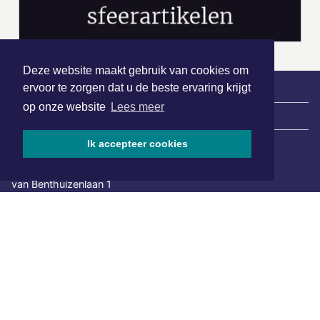
Deze website maakt gebruik van cookies om
ervoor te zorgen dat u de beste ervaring krijgt
op onze website
Lees meer
|
Nieuws | Sport | Evenementen
Ik accepteer cookies
Hoofdvestiging:
van Benthuizenlaan 1
1701 BZ Heerhugowaard
072 8200 600
redactie@xyto.nl
www.xyto.nl
SOCIAL MEDIA