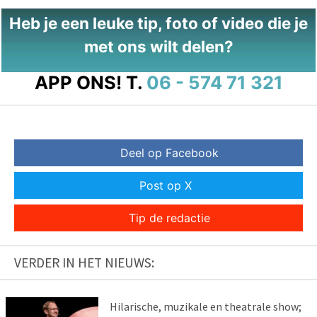
Heb je een leuke tip, foto of video die je
met ons wilt delen?
APP ONS!
T.
06 - 574 71 321
Deel op Facebook
Post op X
Tip de redactie
VERDER IN HET NIEUWS:
Hilarische, muzikale en theatrale show;