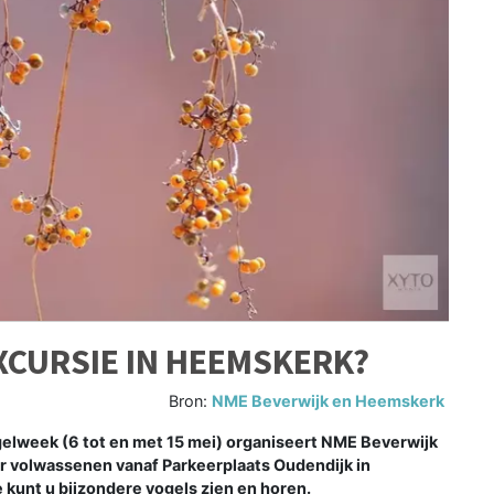
XCURSIE IN HEEMSKERK?
Bron:
NME Beverwijk en Heemskerk
elweek (6 tot en met 15 mei) organiseert NME Beverwijk
r volwassenen vanaf Parkeerplaats Oudendijk in
kunt u bijzondere vogels zien en horen.