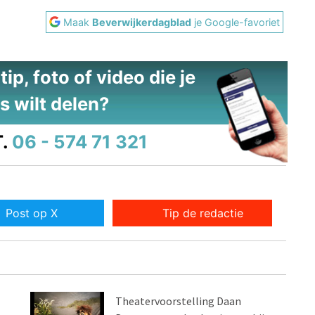
Maak
Beverwijkerdagblad
je Google-favoriet
ip, foto of video die je
s wilt delen?
.
06 - 574 71 321
Post op X
Tip de redactie
Theatervoorstelling Daan