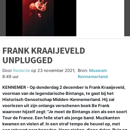
Vorige
V
FRANK KRAAIJEVELD
UNPLUGGED
Door
Redactie
op
23 november 2021,
Bron:
Museum
8:49 uur
Kennemerland
KENNEMER - Op donderdag 2 december is Frank Kraaijeveld,
voorman van de legendarische Bintangs, te gast bij het
Historisch Genootschap Midden-Kennemerland. Hij zal
voorlezen uit zijn onlangs verschenen boek Be Frank
waarover hijzelf zegt: "Je moet de Bintangs zien als een soort
Tour de France. Een felle start als jonge band. Muzikanten
kwamen en vielen af. In een straf tempo de heuvel op, met
een rotvaart naar beneden. Hoge pieken, diepe dalen. Ruig en