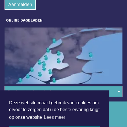
Aanmelden
ONLINE DAGBLADEN
Overige dagbladen in de regio
Deze website maakt gebruik van cookies om
Algemene voorwaarden
ervoor te zorgen dat u de beste ervaring krijgt
op onze website
Lees meer
Disclaimer