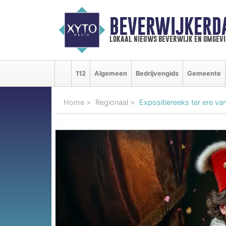
BEVERWIJKERD
lokaal nieuws beverwijk en omgevi
112
Algemeen
Bedrijvengids
Gemeente
Home
Regionaal
Expositiereeks ter ere va