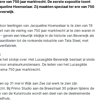
re van 750 jaar marktrecht. De eerste expositie toont
queline Hoenselaar. Zij maakten speciaal ter ere van 750
everwijk.
door leerlingen van Jacqueline Hoenselaar is te zien van 19
rt van de viering van 750 jaar marktrecht al te zien waren in
geven een kleurrijk inkijkje in de historie van Beverwijk als
e aardbeien tot de ronkende industrie van Tata Steel, met
venfabriek.
t
 het stokje over. Het Lucasgilde Beverwijk bestaat al sinds
g voor amateurkunstenaars. De leden van het Lucasgilde
hema 750 jaar marktrecht.
n op 31 mei in Wijk aan Zee zal werk te zien zijn
ht. Bij Primo Studio aan de Breestraat 30 prijken tijdens de
oop van de Kunstroute wordt een deel van de deelnemende
adhuis.