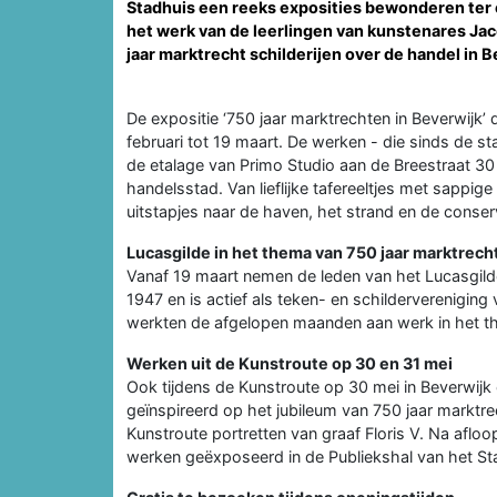
Stadhuis een reeks exposities bewonderen ter e
het werk van de leerlingen van kunstenares Jac
jaar marktrecht schilderijen over de handel in B
De expositie ‘750 jaar marktrechten in Beverwijk’ 
februari tot 19 maart. De werken - die sinds de sta
de etalage van Primo Studio aan de Breestraat 30 – 
handelsstad. Van lieflijke tafereeltjes met sappig
uitstapjes naar de haven, het strand en de conser
Lucasgilde in het thema van 750 jaar marktrech
Vanaf 19 maart nemen de leden van het Lucasgilde
1947 en is actief als teken- en schilderverenigin
werkten de afgelopen maanden aan werk in het t
Werken uit de Kunstroute op 30 en 31 mei
Ook tijdens de Kunstroute op 30 mei in Beverwijk e
geïnspireerd op het jubileum van 750 jaar marktrec
Kunstroute portretten van graaf Floris V. Na afl
werken geëxposeerd in de Publiekshal van het St