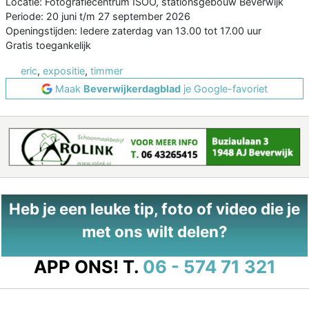
Locatie: Fotografiecentrum ISOO, stationsgebouw Beverwijk
Periode: 20 juni t/m 27 september 2026
Openingstijden: Iedere zaterdag van 13.00 tot 17.00 uur
Gratis toegankelijk
eric
,
expositie
,
timmer
Maak
Beverwijkerdagblad
je Google-favoriet
Heb je een leuke tip, foto of video die je
met ons wilt delen?
APP ONS!
T.
06 - 574 71 321