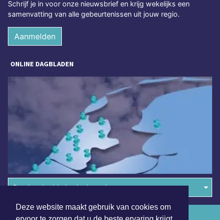
Schrijf je in voor onze nieuwsbrief en krijg wekelijks een
samenvatting van alle gebeurtenissen uit jouw regio.
Aanmelden
ONLINE DAGBLADEN
Overige dagbladen in de regio
Deze website maakt gebruik van cookies om
Algemene voorwaarden
ervoor te zorgen dat u de beste ervaring krijgt