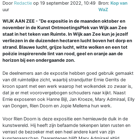
Door
Redactie
op
19 september 2022, 10:49
Bron:
Kop van
uur
WaZ
WIJK AAN ZEE - “De expositie in de maanden oktober en
november in de Kunst OntmoetingsPlek van Wijk aan Zee
staat in het teken van Ruimte. In Wijk aan Zee kun je jezelf
verliezen in de duizenden hectaren lucht boven het dorp en
strand. Blauwe lucht, grijze lucht, witte wolken en een tot
poëzie inspirerende lint van rood, geel en oranje aan de
horizon bij een ondergaande zon.
De deelnemers aan de expostie hebben goed gebruik gemaakt
van dit ruimtelijke zicht, waarbij strandjutter Ernie Gerrits de
kroon spant met een werk waarop het wolkendek zo zwaar is,
dat je er met voorovergebogen schouders naar kijkt. Naast
Ernie exposeren ook Hanne Bijl, Jan Kroeze, Mary Admiraal, Elly
van Dongen, Rien Doorn en Jopie Mellema hun werk.
Voor Rien Doorn is deze expositie een hernieuwde duik in de
kunstwereld. Hij heeft zijn befaamde tekenpen laten rusten en
verrast de bezoeker met een heel andere kant van zijn
kunstenaarschap. Daarentegen blijft Mary Admiraal altijd