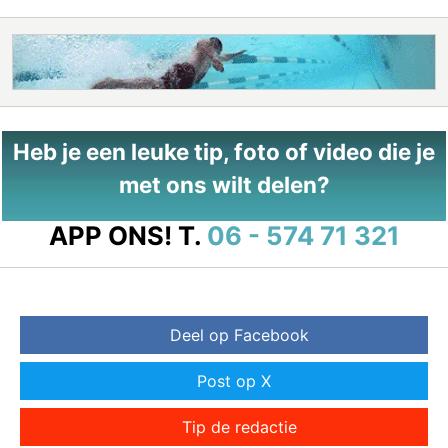
Heb je een leuke tip, foto of video die je
met ons wilt delen?
APP ONS!
T.
06 - 574 71 321
Deel op Facebook
Post op X
Tip de redactie