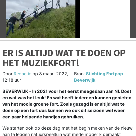
Vorige
V
ER IS ALTIJD WAT TE DOEN OP
HET MUZIEKFORT!
Door
Redactie
op
8 maart 2022,
Bron:
Stichting Fortpop
12:18 uur
Beverwijk
BEVERWIJK - In 2021 voor het eerst meegedaan aan NL Doet
en wat was het leuk! En wat heeft iedereen kunnen genieten
van het mooie groene fort. Zoals gezegd is er altijd wat te
doen op een fort dus kunnen we ook dit seizoen wel weer
een paar helpende handjes gebruiken.
We starten ook op deze dag met het begin maken van de nieuw
aan te leggen natuurspeeltuin wat mede mogelijk gemaakt