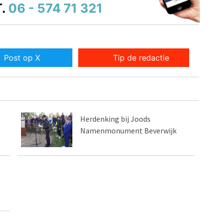
.
06 - 574 71 321
Post op X
Tip de redactie
Herdenking bij Joods
Namenmonument Beverwijk