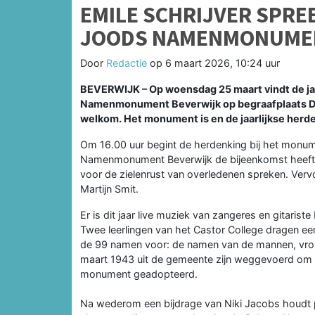
EMILE SCHRIJVER SPREE
JOODS NAMENMONUME
Door
Redactie
op
6 maart 2026, 10:24 uur
BEVERWIJK – Op woensdag 25 maart vindt de jaar
Namenmonument Beverwijk op begraafplaats Dui
welkom. Het monument is en de jaarlijkse her
Om 16.00 uur begint de herdenking bij het monu
Namenmonument Beverwijk de bijeenkomst heeft g
voor de zielenrust van overledenen spreken. Ver
Martijn Smit.
Er is dit jaar live muziek van zangeres en gitarist
Twee leerlingen van het Castor College dragen een
de 99 namen voor: de namen van de mannen, vrou
maart 1943 uit de gemeente zijn weggevoerd om n
monument geadopteerd.
Na wederom een bijdrage van Niki Jacobs houdt prof