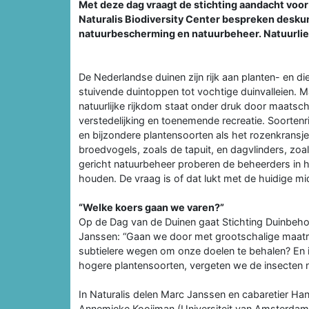
Met deze dag vraagt de stichting aandacht voor
Naturalis Biodiversity Center bespreken desku
natuurbescherming en natuurbeheer. Natuurlie
De Nederlandse duinen zijn rijk aan planten- en d
stuivende duintoppen tot vochtige duinvalleien. 
natuurlijke rijkdom staat onder druk door maatsch
verstedelijking en toenemende recreatie. Soorten
en bijzondere plantensoorten als het rozenkransj
broedvogels, zoals de tapuit, en dagvlinders, zoal
gericht natuurbeheer proberen de beheerders in h
houden. De vraag is of dat lukt met de huidige mi
“Welke koers gaan we varen?”
Op de Dag van de Duinen gaat Stichting Duinbeho
Janssen: “Gaan we door met grootschalige maatr
subtielere wegen om onze doelen te behalen? En is
hogere plantensoorten, vergeten we de insecten n
In Naturalis delen Marc Janssen en cabaretier Han
Annemieke Kooijman (Universiteit van Amsterdam