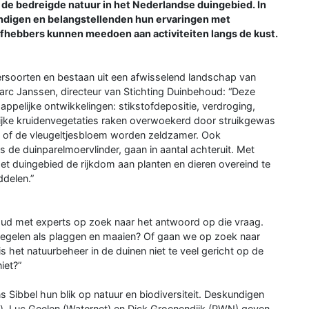
 de bedreigde natuur in het Nederlandse duingebied. In
ndigen en belangstellenden hun ervaringen met
fhebbers kunnen meedoen aan activiteiten langs de kust.
iersoorten en bestaan uit een afwisselend landschap van
Marc Janssen, directeur van Stichting Duinbehoud: “Deze
appelijke ontwikkelingen: stikstofdepositie, verdroging,
rijke kruidenvegetaties raken overwoekerd door struikgewas
e of de vleugeltjesbloem worden zeldzamer. Ook
s de duinparelmoervlinder, gaan in aantal achteruit. Met
et duingebied de rijkdom aan planten en dieren overeind te
ddelen.”
ud met experts op zoek naar het antwoord op die vraag.
egelen als plaggen en maaien? Of gaan we op zoek naar
 het natuurbeheer in de duinen niet te veel gericht op de
iet?”
s Sibbel hun blik op natuur en biodiversiteit. Deskundigen
), Luc Geelen (Waternet) en Dick Groenendijk (PWN) geven