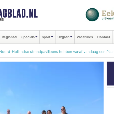
AGBLAD.NL
ng
Regionaal
Specials
Sport
Uitgaan
Vacatures
Contact
oord-Hollandse strandpaviljoens hebben vanaf vandaag een Plasti