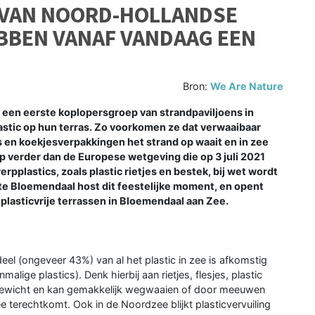
 VAN NOORD-HOLLANDSE
BBEN VANAF VANDAAG EEN
Bron:
We Are Nature
en eerste koplopersgroep van strandpaviljoens in
tic op hun terras. Zo voorkomen ze dat verwaaibaar
es en koekjesverpakkingen het strand op waait en in zee
 verder dan de Europese wetgeving die op 3 juli 2021
rpplastics, zoals plastic rietjes en bestek, bij wet wordt
e Bloemendaal host dit feestelijke moment, en opent
plasticvrije terrassen in Bloemendaal aan Zee.
 deel (ongeveer 43%) van al het plastic in zee is afkomstig
alige plastics). Denk hierbij aan rietjes, flesjes, plastic
tgewicht en kan gemakkelijk wegwaaien of door meeuwen
 terechtkomt. Ook in de Noordzee blijkt plasticvervuiling