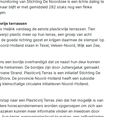
dmonitoring van Stichting De Noordzee is een lichte daling te
maar blijft er met gemiddeld 282 stuks nog een flinke
gen.
vrije terrassen
Heijink vandaag de eerste plasticvrije terrassen. Tien
erp) plastic meer op hun terras, een groep van acht
n de goede richting gezet en krijgen daarmee de stempel ‘op
 Noord-Holland staan in Texel, Velsen-Noord, Wijk aan Zee,
oens een bordje overhandigd dat ze naast hun deur kunnen
as te herkennen. De bordjes zijn door Juttersgeluk gemaakt
ne Strand. Plasticvrij Terras is een initiatief Stichting De
Shore. De provincie Noord-Holland heeft een subsidie
g kleinschalige circulaire initiatieven Noord-Holland.
tap naar een Plasticvrij Terras zien dat het mogelijk is van
ndere horecaondernemers worden opgeroepen om zich aan
orecazaken kunnen meer informatie vinden en meedoen door
, hun terras wegwerpplasticvrij te maken, een zelfverklaring