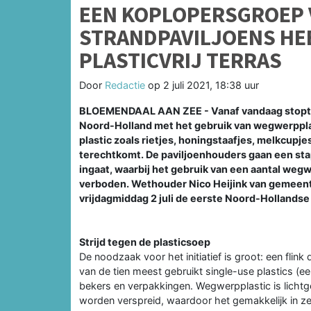
EEN KOPLOPERSGROEP
STRANDPAVILJOENS HE
PLASTICVRIJ TERRAS
Door
Redactie
op
2 juli 2021, 18:38 uur
BLOEMENDAAL AAN ZEE - Vanaf vandaag stopt e
Noord-Holland met het gebruik van wegwerpplas
plastic zoals rietjes, honingstaafjes, melkcupj
terechtkomt. De paviljoenhouders gaan een stap
ingaat, waarbij het gebruik van een aantal wegwe
verboden. Wethouder Nico Heijink van gemeent
vrijdagmiddag 2 juli de eerste Noord-Hollandse 
Strijd tegen de plasticsoep
De noodzaak voor het initiatief is groot: een flink
van de tien meest gebruikt single-use plastics (eenm
bekers en verpakkingen. Wegwerpplastic is lich
worden verspreid, waardoor het gemakkelijk in zee