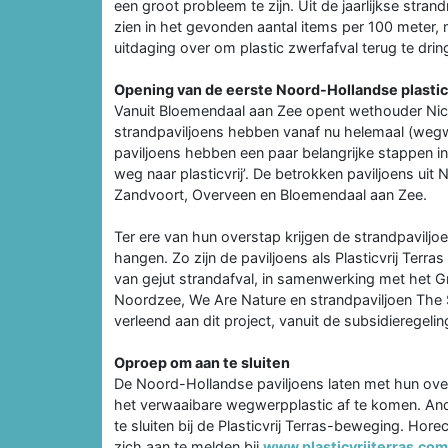
een groot probleem te zijn. Uit de jaarlijkse stran
zien in het gevonden aantal items per 100 meter, 
uitdaging over om plastic zwerfafval terug te drin
Opening van de eerste Noord-Hollandse plastic
Vanuit Bloemendaal aan Zee opent wethouder Nico 
strandpaviljoens hebben vanaf nu helemaal (wegw
paviljoens hebben een paar belangrijke stappen i
weg naar plasticvrij’. De betrokken paviljoens uit
Zandvoort, Overveen en Bloemendaal aan Zee.
Ter ere van hun overstap krijgen de strandpavilj
hangen. Zo zijn de paviljoens als Plasticvrij Terr
van gejut strandafval, in samenwerking met het Groe
Noordzee, We Are Nature en strandpaviljoen The 
verleend aan dit project, vanuit de subsidieregelin
Oproep om aan te sluiten
De Noord-Hollandse paviljoens laten met hun overs
het verwaaibare wegwerpplastic af te komen. A
te sluiten bij de Plasticvrij Terras-beweging. H
zich aan te melden bij
www.plasticvrijterras.com