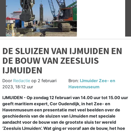
Vorige
V
DE SLUIZEN VAN IJMUIDEN EN
DE BOUW VAN ZEESLUIS
IJMUIDEN
Door
Redactie
op
2 februari
Bron:
IJmuider Zee- en
2023, 18:12 uur
Havenmuseum
IJMUIDEN -
Op zondag 12 februari van 14.00 uur tot 15.00 uur
geeft maritiem expert, Cor Oudendijk, in het Zee- en
Havenmuseum een presentatie met veel beelden over de
geschiedenis van de sluizen van IJmuiden met speciale
aandacht voor de bouw van de grootste sluis ter wereld
‘Zeesluis IJmuiden’. Wat ging er vooraf aan de bouw, het hoe