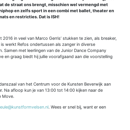
wat de straat ons brengt, misschien wel vermengd met
iphop en zelfs sport in een combi met ballet, theater en
ts en restricties. Dat is ISH!
t 2016 in veel van Marco Gerris’ stukken te zien, als breaker,
j is werkt Refos ondertussen als zanger in diverse
ten. Samen met leerlingen van de Junior Dance Company
 en graag biedt hij jullie voorafgaand aan die voorstelling
 danszaal van het Centrum voor de Kunsten Beverwijk aan
ur. Na afloop kun je van 13:00 tot 14:00 kijken naar de
he Move.
teule@kunstformvelsen.nl
. Wees er snel bij, want er een