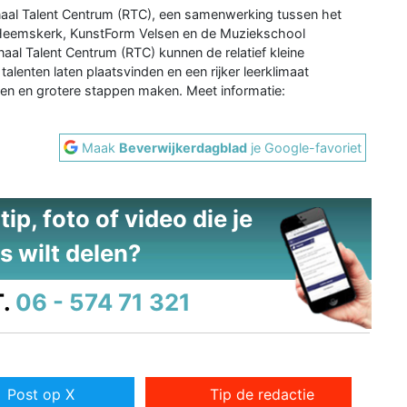
al Talent Centrum (RTC), een samenwerking tussen het
 Heemskerk, KunstForm Velsen en de Muziekschool
al Talent Centrum (RTC) kunnen de relatief kleine
alenten laten plaatsvinden en een rijker leerklimaat
ien en grotere stappen maken. Meet informatie:
Maak
Beverwijkerdagblad
je Google-favoriet
ip, foto of video die je
s wilt delen?
.
06 - 574 71 321
Post op X
Tip de redactie