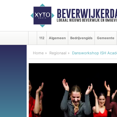
BEVERWIJKERD
lokaal nieuws beverwijk en omgevi
112
Algemeen
Bedrijvengids
Gemeente
Home
Regionaal
Dansworkshop ISH Aca