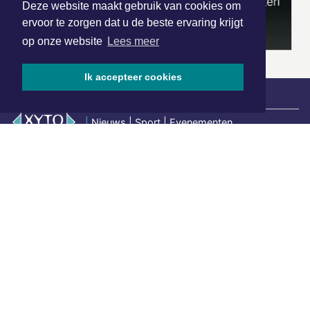
Deze website maakt gebruik van cookies om
ervoor te zorgen dat u de beste ervaring krijgt
op onze website
Lees meer
Ik accepteer cookies
|
Nieuws | Sport | Evenementen
Hoofdvestiging:
van Benthuizenlaan 1
1701 BZ Heerhugowaard
072 8200 600
redactie@xyto.nl
www.xyto.nl
SOCIAL MEDIA