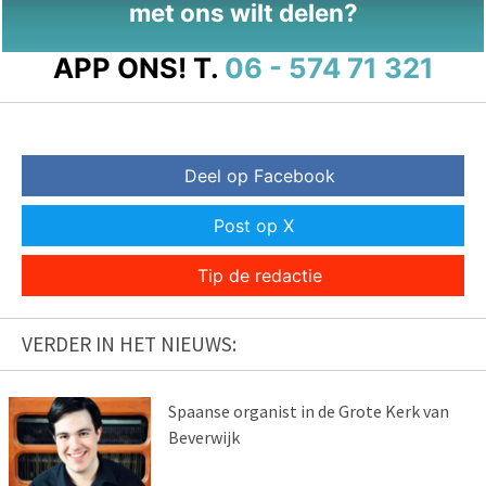
met ons wilt delen?
APP ONS!
T.
06 - 574 71 321
Deel op Facebook
Post op X
Tip de redactie
VERDER IN HET NIEUWS:
Spaanse organist in de Grote Kerk van
Beverwijk