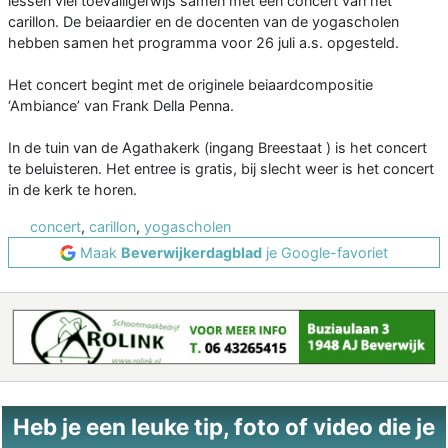
lessen viel toevalligerwijs samen met een concert van het
carillon. De beiaardier en de docenten van de yogascholen
hebben samen het programma voor 26 juli a.s. opgesteld.
Het concert begint met de originele beiaardcompositie
‘Ambiance’ van Frank Della Penna.
In de tuin van de Agathakerk (ingang Breestaat ) is het concert
te beluisteren. Het entree is gratis, bij slecht weer is het concert
in de kerk te horen.
concert
,
carillon
,
yogascholen
Maak
Beverwijkerdagblad
je Google-favoriet
Heb je een leuke tip, foto of video die je