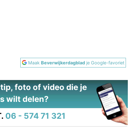
Maak
Beverwijkerdagblad
je Google-favoriet
ip, foto of video die je
s wilt delen?
.
06 - 574 71 321