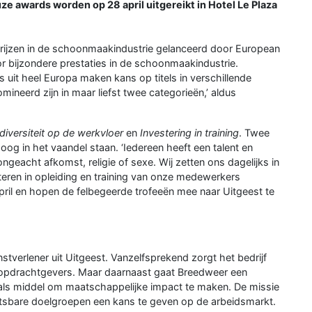
e awards worden op 28 april uitgereikt in Hotel Le Plaza
rijzen in de schoonmaakindustrie gelanceerd door European
oor bijzondere prestaties in de schoonmaakindustrie.
 uit heel Europa maken kans op titels in verschillende
mineerd zijn in maar liefst twee categorieën,’ aldus
 diversiteit op de werkvloer
en
Investering in training
. Twee
oog in het vaandel staan. ‘Iedereen heeft een talent en
eacht afkomst, religie of sexe. Wij zetten ons dagelijks in
steren in opleiding en training van onze medewerkers
 april en hopen de felbegeerde trofeeën mee naar Uitgeest te
enstverlener uit Uitgeest. Vanzelfsprekend zorgt het bedrijf
 opdrachtgevers. Maar daarnaast gaat Breedweer een
 als middel om maatschappelijke impact te maken. De missie
tsbare doelgroepen een kans te geven op de arbeidsmarkt.