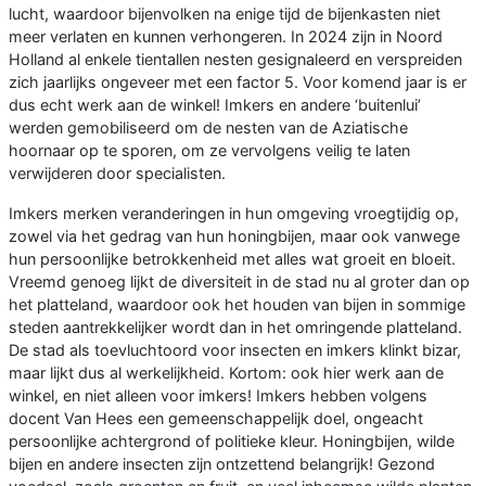
lucht, waardoor bijenvolken na enige tijd de bijenkasten niet
meer verlaten en kunnen verhongeren. In 2024 zijn in Noord
Holland al enkele tientallen nesten gesignaleerd en verspreiden
zich jaarlijks ongeveer met een factor 5. Voor komend jaar is er
dus echt werk aan de winkel! Imkers en andere ‘buitenlui’
werden gemobiliseerd om de nesten van de Aziatische
hoornaar op te sporen, om ze vervolgens veilig te laten
verwijderen door specialisten.
Imkers merken veranderingen in hun omgeving vroegtijdig op,
zowel via het gedrag van hun honingbijen, maar ook vanwege
hun persoonlijke betrokkenheid met alles wat groeit en bloeit.
Vreemd genoeg lijkt de diversiteit in de stad nu al groter dan op
het platteland, waardoor ook het houden van bijen in sommige
steden aantrekkelijker wordt dan in het omringende platteland.
De stad als toevluchtoord voor insecten en imkers klinkt bizar,
maar lijkt dus al werkelijkheid. Kortom: ook hier werk aan de
winkel, en niet alleen voor imkers! Imkers hebben volgens
docent Van Hees een gemeenschappelijk doel, ongeacht
persoonlijke achtergrond of politieke kleur. Honingbijen, wilde
bijen en andere insecten zijn ontzettend belangrijk! Gezond