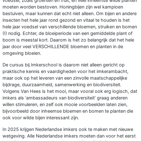
voedsel, zoals groenten en fruit, en veel inheemse wilde planten
moeten worden bestoven. Honingbijen zijn wel kampioen
bestuiven, maar kunnen dat echt niet alleen. Om bijen en andere
insecten het hele jaar rond gezond en vitaal te houden is het
hele jaar voedsel van verschillende bloemen, struiken en bomen
(!) nodig. Echter, de bloeiperiode van een gemiddelde plant of
boom is meestal kort. Daarom is het zo belangrijk dat het hele
jaar door veel VERSCHILLENDE bloemen en planten in de
omgeving bloeien.
De cursus bij Imkerschool is daarom niet alleen gericht op
praktische kennis en vaardigheden voor het imkerambacht,
maar ook op het leveren van een zinvolle maatschappelijke
bijdrage, duurzaamheid, samenwerking en biodiversiteit.
Volgens Van Hees is het mooi, maar vooral ook erg logisch, dat
imkers als ‘ambassadeurs van biodiversiteit’ graag anderen
willen stimuleren, en zelf ook mooie voorbeelden laten zien,
bijvoorbeeld door inheemse bloemen en bomen te planten die
ook voor wilde bijen interessant zijn.
In 2025 krijgen Nederlandse imkers ook te maken met nieuwe
wetgeving. Alle Nederlandse imkers moeten dan voor het eerst