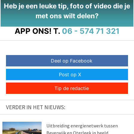
Heb je een leuke tip, foto of video die je
met ons wilt delen?
APP ONS!
T.
06 - 574 71 321
Deel op Facebook
Post op X
Tip de redactie
VERDER IN HET NIEUWS:
Uitbreiding energienetwerk tussen
Beverwijk en Oterleek in beeld