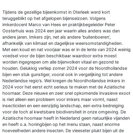
Tijdens de gezellige bijeenkomst in Oterleek werd kort
teruggeblikt op het afgelopen bijenseizoen. Volgens
imkerdocent Marco van Hees en praktijkbegeleider Peter
Oosterhuis was 2024 een jaar waarin alles anders was dan
andere jaren. Imkers zijn, net als andere ‘buitenboeren’,
afhankelijk van klimaat en dagelijkse weersomstandigheden.
Met een koud en nat voorjaar was er in de lente van 2024 weinig
voedsel voor de bijen beschikbaar waardoor extra moest
worden ingegrepen om alle bijenvolken vitaal en gezond te
houden. Gelukkig verliep zomer 2024 voor de Noordhollandse
bijen een stuk gunstiger, vooral ook in vergelijking tot andere
Nederlandse regio’s. Wel kregen de Noordhollandse imkers in
2024 voor het eerst echt serieus te maken met de Aziatische
hoornaar. Deze nieuwe en zeer snel opkomende invasieve exoot
is niet alleen een probleem voor imkers maar vormt, naast
insecticiden en een eenzijdig landschap, een extra bedreiging
voor de toch al kwetsbare biodiversiteit in onze omgeving. De
Aziatische hoornaar heeft in Nederland geen natuurlijke vijanden
en heeft o.a. honingbijen op het menu staan, naast enorme
hoeveelheden andere insecten. De vleeseter plukt bijen uit de