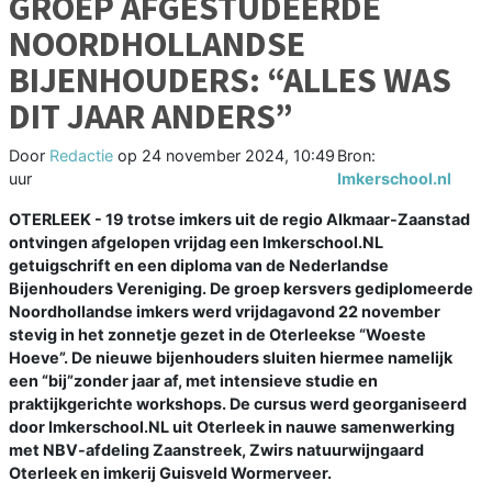
GROEP AFGESTUDEERDE
NOORDHOLLANDSE
BIJENHOUDERS: “ALLES WAS
DIT JAAR ANDERS”
Door
Redactie
op
24 november 2024, 10:49
Bron:
uur
Imkerschool.nl
OTERLEEK - 19 trotse imkers uit de regio Alkmaar-Zaanstad
ontvingen afgelopen vrijdag een Imkerschool.NL
getuigschrift en een diploma van de Nederlandse
Bijenhouders Vereniging. De groep kersvers gediplomeerde
Noordhollandse imkers werd vrijdagavond 22 november
stevig in het zonnetje gezet in de Oterleekse “Woeste
Hoeve”. De nieuwe bijenhouders sluiten hiermee namelijk
een “bij”zonder jaar af, met intensieve studie en
praktijkgerichte workshops. De cursus werd georganiseerd
door Imkerschool.NL uit Oterleek in nauwe samenwerking
met NBV-afdeling Zaanstreek, Zwirs natuurwijngaard
Oterleek en imkerij Guisveld Wormerveer.