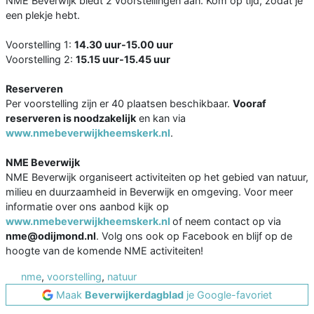
NME Beverwijk biedt 2 voorstellingen aan. Kom op tijd, zodat je
een plekje hebt.
Voorstelling 1:
14.30 uur-15.00 uur
Voorstelling 2:
15.15 uur-15.45 uur
Reserveren
Per voorstelling zijn er 40 plaatsen beschikbaar.
Vooraf
reserveren is noodzakelijk
en kan via
www.nmebeverwijkheemskerk.nl
.
NME Beverwijk
NME Beverwijk organiseert activiteiten op het gebied van natuur,
milieu en duurzaamheid in Beverwijk en omgeving. Voor meer
informatie over ons aanbod kijk op
www.nmebeverwijkheemskerk.nl
of neem contact op via
nme@odijmond.nl
. Volg ons ook op Facebook en blijf op de
hoogte van de komende NME activiteiten!
nme
,
voorstelling
,
natuur
Maak
Beverwijkerdagblad
je Google-favoriet