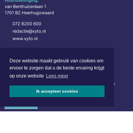
Hoofdvestiging:
van Benthuizenlaan 1
1701 BZ Heerhugowaard
072 8200 600
redactie@xyto.nl
www.xyto.nl
SOCIAL MEDIA
Deze website maakt gebruik van cookies om
ervoor te zorgen dat u de beste ervaring krijgt
NIEUWSBRIEF AANMELDEN
op onze website
Lees meer
Schrijf je in voor onze nieuwsbrief en krijg wekelijks een
samenvatting van alle gebeurtenissen uit jouw regio.
Ik accepteer cookies
Aanmelden
ONLINE DAGBLADEN