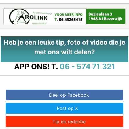
Heb je een leuke tip, foto of video die je
met ons wilt delen?
APP ONS!
T.
06 - 574 71 321
Deel op Facebook
Post op X
Tip de redactie