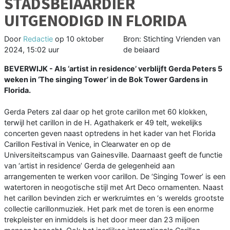
STADSBEIAARDIER
UITGENODIGD IN FLORIDA
Door
Redactie
op
10 oktober
Bron: Stichting Vrienden van
2024, 15:02 uur
de beiaard
BEVERWIJK - Als ‘artist in residence’ verblijft Gerda Peters 5
weken in ‘The singing Tower’ in de Bok Tower Gardens in
Florida.
Gerda Peters zal daar op het grote carillon met 60 klokken,
terwijl het carillon in de H. Agathakerk er 49 telt, wekelijks
concerten geven naast optredens in het kader van het Florida
Carillon Festival in Venice, in Clearwater en op de
Universiteitscampus van Gainesville. Daarnaast geeft de functie
van ‘artist in residence’ Gerda de gelegenheid aan
arrangementen te werken voor carillon. De ‘Singing Tower’ is een
watertoren in neogotische stijl met Art Deco ornamenten. Naast
het carillon bevinden zich er werkruimtes en ‘s werelds grootste
collectie carillonmuziek. Het park met de toren is een enorme
trekpleister en inmiddels is het door meer dan 23 miljoen