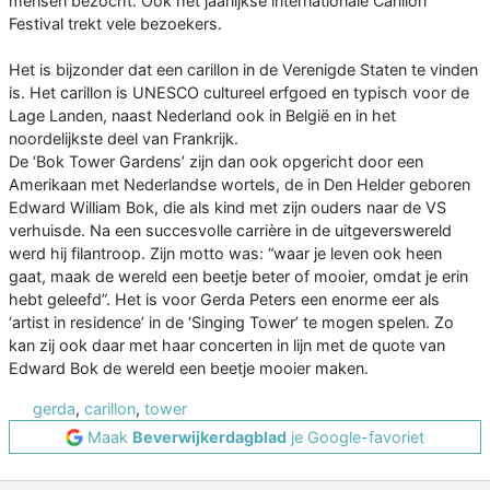
mensen bezocht. Ook het jaarlijkse internationale Carillon
Festival trekt vele bezoekers.
Het is bijzonder dat een carillon in de Verenigde Staten te vinden
is. Het carillon is UNESCO cultureel erfgoed en typisch voor de
Lage Landen, naast Nederland ook in België en in het
noordelijkste deel van Frankrijk.
De ‘Bok Tower Gardens’ zijn dan ook opgericht door een
Amerikaan met Nederlandse wortels, de in Den Helder geboren
Edward William Bok, die als kind met zijn ouders naar de VS
verhuisde. Na een succesvolle carrière in de uitgeverswereld
werd hij filantroop. Zijn motto was: “waar je leven ook heen
gaat, maak de wereld een beetje beter of mooier, omdat je erin
hebt geleefd”. Het is voor Gerda Peters een enorme eer als
‘artist in residence’ in de ‘Singing Tower’ te mogen spelen. Zo
kan zij ook daar met haar concerten in lijn met de quote van
Edward Bok de wereld een beetje mooier maken.
gerda
,
carillon
,
tower
Maak
Beverwijkerdagblad
je Google-favoriet