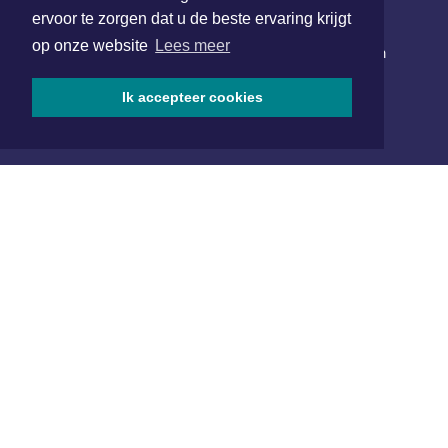
NIEUWSBRIEF AANMELDEN
ervoor te zorgen dat u de beste ervaring krijgt
op onze website
Lees meer
Schrijf je in voor onze nieuwsbrief en krijg wekelijks een
samenvatting van alle gebeurtenissen uit jouw regio.
Ik accepteer cookies
Aanmelden
ONLINE DAGBLADEN
Overige dagbladen in de regio