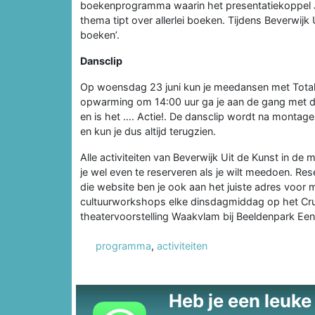
boekenprogramma waarin het presentatiekoppel Ja
thema tipt over allerlei boeken. Tijdens Beverwijk
boeken’.
Dansclip
Op woensdag 23 juni kun je meedansen met Total
opwarming om 14:00 uur ga je aan de gang met d
en is het …. Actie!. De dansclip wordt na montage
en kun je dus altijd terugzien.
Alle activiteiten van Beverwijk Uit de Kunst in de 
je wel even te reserveren als je wilt meedoen. Re
die website ben je ook aan het juiste adres voor 
cultuurworkshops elke dinsdagmiddag op het Cruy
theatervoorstelling Waakvlam bij Beeldenpark Een
programma
,
activiteiten
Heb je een leuke t