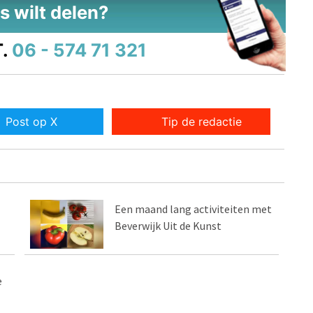
s wilt delen?
.
06 - 574 71 321
Post op X
Tip de redactie
Een maand lang activiteiten met
Beverwijk Uit de Kunst
e