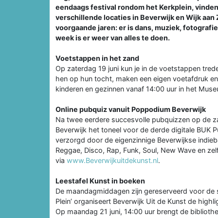
eendaags festival rondom het Kerkplein, vinden a
verschillende locaties in Beverwijk en Wijk aan 
voorgaande jaren: er is dans, muziek, fotograf
week is er weer van alles te doen.
Voetstappen in het zand
Op zaterdag 19 juni kun je in de voetstappen tr
hen op hun tocht, maken een eigen voetafdruk en
kinderen en gezinnen vanaf 14:00 uur in het Mus
Online pubquiz vanuit Poppodium Beverwijk
Na twee eerdere succesvolle pubquizzen op de z
Beverwijk het toneel voor de derde digitale BUK
verzorgd door de eigenzinnige Beverwijkse indieb
Reggae, Disco, Rap, Funk, Soul, New Wave en zelfs
via
www.Beverwijkuitdekunst.nl
.
Leestafel Kunst in boeken
De maandagmiddagen zijn gereserveerd voor de 
Plein’ organiseert Beverwijk Uit de Kunst de highl
Op maandag 21 juni, 14:00 uur brengt de bibliothee