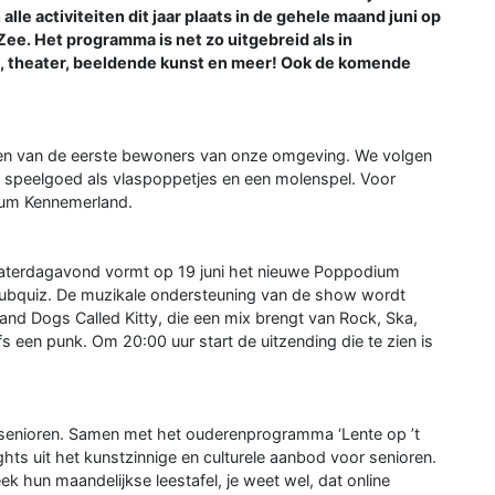
lle activiteiten dit jaar plaats in de gehele maand juni op
Zee. Het programma is net zo uitgebreid als in
ie, theater, beeldende kunst en meer! Ook de komende
eden van de eerste bewoners van onze omgeving. We volgen
 speelgoed als vlaspoppetjes en een molenspel. Voor
eum Kennemerland.
aterdagavond vormt op 19 juni het nieuwe Poppodium
 Pubquiz. De muzikale ondersteuning van de show wordt
and Dogs Called Kitty, die een mix brengt van Rock, Ska,
 een punk. Om 20:00 uur start de uitzending die te zien is
senioren. Samen met het ouderenprogramma ‘Lente op ’t
ights uit het kunstzinnige en culturele aanbod voor senioren.
k hun maandelijkse leestafel, je weet wel, dat online