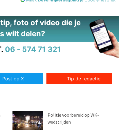
ip, foto of video die je
s wilt delen?
.
06 - 574 71 321
Post op X
Tip de redactie
n
Politie voorbereid op WK-
wedstrijden