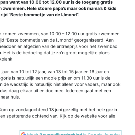
a’s want van 10.00 tot 12.00 uur is de toegang gratis
n zwemmen. Hele stoere papa’s maar ook mama’s & kids
ijd “Beste bommetje van de IJmond”.
n komen zwemmen, van 10.00 – 12.00 uur gratis zwemmen.
rijd “Beste bommetje van de IJmond” georganiseerd. Aan
meedoen en afgezien van de entreeprijs voor het zwembad
 Het is de bedoeling dat je zo’n groot mogelijke plons
kplank.
 jaar, van 10 tot 12 jaar, van 13 tot 15 jaar en 16 jaar en
rie is natuurlijk een mooie prijs en om 11.30 uur is de
n de wedstrijd is natuurlijk niet alleen voor vaders, maar ook
dus daag elkaar uit en doe mee. Iedereen gaat met een
naar huis.
 Kom op zondagochtend 18 juni gezellig met het hele gezin
n spetterende ochtend van. Kijk op de website voor alle
Maak
Beverwijkerdagblad
je Google-favoriet