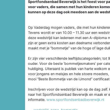
Sportfondsenbad Beverwijk is het feest voor pap
voor vaders, die samen met hun kinderen kome
kunnen op deze dag ook meedoen aan de wedstr
Op Vaderdag mogen vaders, die met hun kindere
Tevens wordt er van 10.00 – 11.30 uur een wedst
deze wedstrijd kan iedereen met een A-diploma 
zijn er geen extra kosten aan deelname verbonden.
maakt met je “bommetje” van de hoge of lage dui
Er zijn vier verschillende leeftijdscategorieën; tot 9
ouder. Voor de beste ‘bommetjesmakers’ per catego
huldiging. Uiteraard is publiek van harte welkom e
voor jongens en meisjes en hele stoere moeders, 
mooi “Beste Bommetje van de IJmond” certificaat 
Inschrijven voor de wedstrijd kan op de dag zelf.
naar het Sportfondsenbad Beverwijk en maak er ee
informatie.
www.sportfondsenbadbeverwijk.nl
wedstrijd
,
papa
,
bommetje