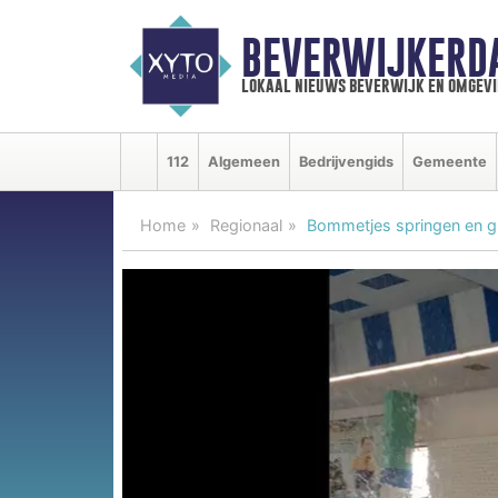
BEVERWIJKERD
lokaal nieuws beverwijk en omgevi
112
Algemeen
Bedrijvengids
Gemeente
Home
Regionaal
Bommetjes springen en g