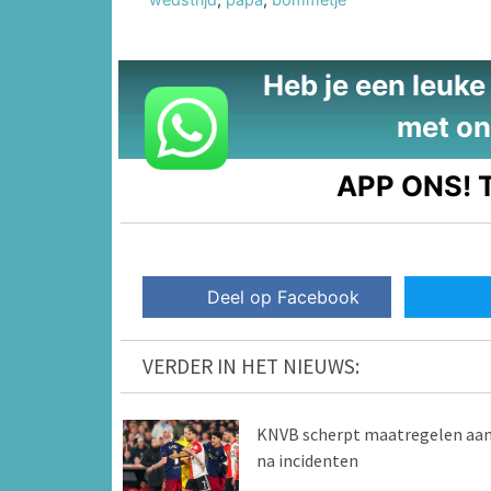
Heb je een leuke t
met on
APP ONS!
T
Deel op Facebook
VERDER IN HET NIEUWS:
KNVB scherpt maatregelen aa
na incidenten