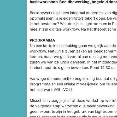
basisworkshop ‘Beeldbewerking’, begeleid door
Beeldbewerking is een integraal onderdeel van digit
optimaliseren, is je eigen foto’s tekort doen. De v
je het beste toe? Wat doe je in Lightroom en in
mee in zijn digitale workflow. Na het theoretische 
PROGRAMMA
Na een korte kennismaking gaan we gelijk aan de 
workflow. Natuurlijk zullen zaken als beeldscherm
komen, maar we gaan vooral aan de slag met versc
zullen we van de lunch genieten. In het middagdeel
landschapsfoto’s gaan bewerken. Rond 14.30 uu
Vanwege de persoonlijke begeleiding bestaat de 
programma en een unieke mogelijkheid om te ler
het niet want VOL=VOL!
Misschien vraag je je af of deze workshop wel iet
de volgende stap wil zetten qua beeldbewerking. B
geen expert te zijn in het gebruik van Lightroom
aan te brengen in de stappen die je zet in je bee