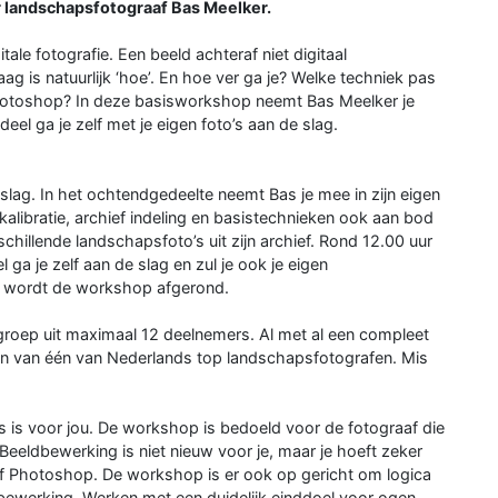
 landschapsfotograaf Bas Meelker.
ale fotografie. Een beeld achteraf niet digitaal
raag is natuurlijk ‘hoe’. En hoe ver ga je? Welke techniek pas
 Photoshop? In deze basisworkshop neemt Bas Meelker je
deel ga je zelf met je eigen foto’s aan de slag.
slag. In het ochtendgedeelte neemt Bas je mee in zijn eigen
kalibratie, archief indeling en basistechnieken ook aan bod
hillende landschapsfoto’s uit zijn archief. Rond 12.00 uur
 ga je zelf aan de slag en zul je ook je eigen
r wordt de workshop afgerond.
groep uit maximaal 12 deelnemers. Al met al een compleet
en van één van Nederlands top landschapsfotografen. Mis
s is voor jou. De workshop is bedoeld voor de fotograaf die
eeldbewerking is niet nieuw voor je, maar je hoeft zeker
 of Photoshop. De workshop is er ook op gericht om logica
ldbewerking. Werken met een duidelijk einddoel voor ogen