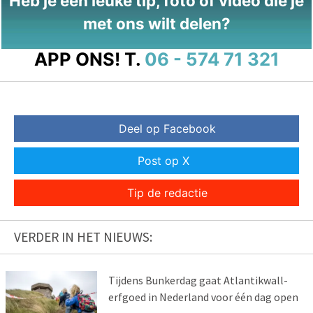
Heb je een leuke tip, foto of video die je
met ons wilt delen?
APP ONS!
T.
06 - 574 71 321
Deel op Facebook
Post op X
Tip de redactie
VERDER IN HET NIEUWS:
Tijdens Bunkerdag gaat Atlantikwall-
erfgoed in Nederland voor één dag open