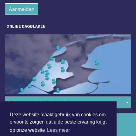
Aanmelden
ONLINE DAGBLADEN
Overige dagbladen in de regio
Deze website maakt gebruik van cookies om
Algemene voorwaarden
ervoor te zorgen dat u de beste ervaring krijgt
op onze website
Lees meer
Disclaimer