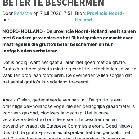
BETER TE BESCHERMEN
Door
Redactie
op
7 juli 2026, 7:51
Bron:
Provincie Noord-
uur
Holland
NOORD-HOLLAND - De provincie Noord-Holland heeft samen
met 6 andere provincies en het Rijk afspraken gemaakt over
maatregelen die grutto’s beter beschermen en hun
leefgebieden verbeteren.
Dat is nodig, want het gaat al jaren niet goed met de grutto.
Grutto's hebben steeds minder geschikte leefgebieden en vallen
vaak ten prooi aan roofdieren. De overheden willen zorgen dat
het aantal grutto's in Nederland toeneemt.
Anouk Gielen, gedeputeerde van natuur: "De grutto is een
prachtige oer-hollandse vogel die een belangrijke graadmeter is
voor een gezond, biodivers landschap. Het is onze
verantwoordelijkheid om deze soort te beschermen en
bovendien vraagt de Europese Commissie erom. Goed nieuws
dus dat de grutto-provincies afspraken hebben gemaakt met
het Rijk om het aantal grutto's te laten groeien. Nu gaan we