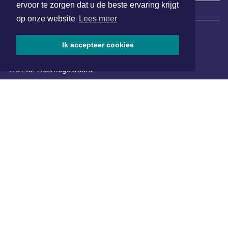
ervoor te zorgen dat u de beste ervaring krijgt
|
Nieuws | Sport | Evenementen
op onze website
Lees meer
Ik accepteer cookies
Hoofdvestiging:
van Benthuizenlaan 1
1701 BZ Heerhugowaard
072 8200 600
redactie@xyto.nl
www.xyto.nl
SOCIAL MEDIA
NIEUWSBRIEF AANMELDEN
Schrijf je in voor onze nieuwsbrief en krijg wekelijks een
samenvatting van alle gebeurtenissen uit jouw regio.
Aanmelden