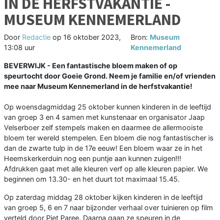
IN DE HERFSTVAKANTIE -
MUSEUM KENNEMERLAND
Door
Redactie
op
16 oktober 2023,
Bron:
Museum
13:08 uur
Kennemerland
BEVERWIJK - Een fantastische bloem maken of op
speurtocht door Goeie Grond. Neem je familie en/of vrienden
mee naar Museum Kennemerland in de herfstvakantie!
Op woensdagmiddag 25 oktober kunnen kinderen in de leeftijd
van groep 3 en 4 samen met kunstenaar en organisator Jaap
Velserboer zelf stempels maken en daarmee de allermooiste
bloem ter wereld stempelen. Een bloem die nog fantastischer is
dan de zwarte tulp in de 17e eeuw! Een bloem waar ze in het
Heemskerkerduin nog een puntje aan kunnen zuigen!!!
Afdrukken gaat met alle kleuren verf op alle kleuren papier. We
beginnen om 13.30- en het duurt tot maximaal 15.45.
Op zaterdag middag 28 oktober kijken kinderen in de leeftijd
van groep 5, 6 en 7 naar bijzonder verhaal over tuinieren op film
verteld door Piet Paree. Daarna gaan ze speuren in de