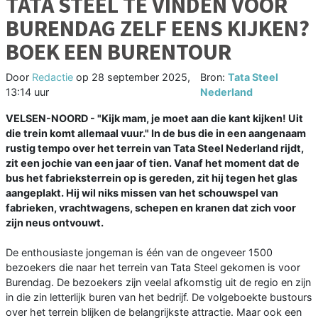
TATA STEEL TE VINDEN VOOR
BURENDAG ZELF EENS KIJKEN?
BOEK EEN BURENTOUR
Door
Redactie
op
28 september 2025,
Bron:
Tata Steel
13:14 uur
Nederland
VELSEN-NOORD - "Kijk mam, je moet aan die kant kijken! Uit
die trein komt allemaal vuur." In de bus die in een aangenaam
rustig tempo over het terrein van Tata Steel Nederland rijdt,
zit een jochie van een jaar of tien. Vanaf het moment dat de
bus het fabrieksterrein op is gereden, zit hij tegen het glas
aangeplakt. Hij wil niks missen van het schouwspel van
fabrieken, vrachtwagens, schepen en kranen dat zich voor
zijn neus ontvouwt.
De enthousiaste jongeman is één van de ongeveer 1500
bezoekers die naar het terrein van Tata Steel gekomen is voor
Burendag. De bezoekers zijn veelal afkomstig uit de regio en zijn
in die zin letterlijk buren van het bedrijf. De volgeboekte bustours
over het terrein blijken de belangrijkste attractie. Maar ook een