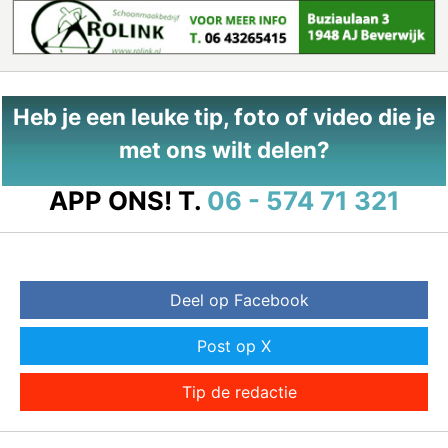
Heb je een leuke tip, foto of video die je
met ons wilt delen?
APP ONS!
T.
06 - 574 71 321
Deel op Facebook
Post op X
Tip de redactie