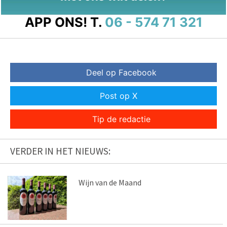
APP ONS!
T.
06 - 574 71 321
Deel op Facebook
Post op X
Tip de redactie
VERDER IN HET NIEUWS:
Wijn van de Maand