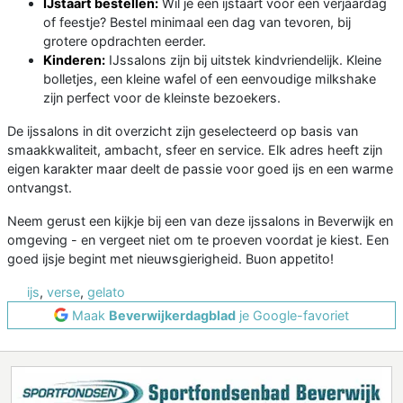
IJstaart bestellen:
Wil je een ijstaart voor een verjaardag
of feestje? Bestel minimaal een dag van tevoren, bij
grotere opdrachten eerder.
Kinderen:
IJssalons zijn bij uitstek kindvriendelijk. Kleine
bolletjes, een kleine wafel of een eenvoudige milkshake
zijn perfect voor de kleinste bezoekers.
De ijssalons in dit overzicht zijn geselecteerd op basis van
smaakkwaliteit, ambacht, sfeer en service. Elk adres heeft zijn
eigen karakter maar deelt de passie voor goed ijs en een warme
ontvangst.
Neem gerust een kijkje bij een van deze ijssalons in Beverwijk en
omgeving - en vergeet niet om te proeven voordat je kiest. Een
goed ijsje begint met nieuwsgierigheid. Buon appetito!
ijs
,
verse
,
gelato
Maak
Beverwijkerdagblad
je Google-favoriet