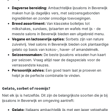
Dagverse bereiding:
Ambachtelijke ijssalons in Beverwijk
maken hun ijs dagelijks vers, met seizoensgebonden
ingrediënten en zonder onnodige toevoegingen.
Breed assortiment:
Van klassieke bolletjes tot
milkshakes, sundaes, ijstaarten en wafels met ijs - de
meeste salons in Beverwijk bieden een uitgebreid menu.
Vegane en lactosevrije opties:
Sorbets zijn van nature
zuivelvrij. Veel salons in Beverwijk bieden ook plantaardige
gelato op basis van kokos-, haver- of amandelmelk.
Seizoenssmaken:
De beste ijssalons wisselen hun kaart
per seizoen. Vraag altijd naar de dagspecials voor de
verrassendste keuzes.
Persoonlijk advies:
Een goed team laat je proeven en
helpt je de perfecte combinatie te vinden.
Gelato, sorbet of roomijs?
Niet elk ijs is hetzelfde. Dit zijn de belangrijkste soorten die je bij
ijssalons in Beverwijk en omgeving aantreft:
Gelato:
Italiaans ambachtelijk ijs met een lager vetgehalte