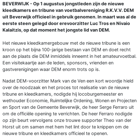
BEVERWIJK - Op 1 augustus jongstleden zijn de nieuwe
kleedkamers en tribune van voetbalvereniging R.K.V.V. DEM
uit Beverwijk officieel in gebruik genomen. In maart was al de
eerste steen gelegd door erevoorzitter Luc Tros en Nivaio
Kalaitzis, op dat moment het jongste lid van DEM.
Het nieuwe kleedkamergebouw met de nieuwe tribune is een
kroon op het bijna 100-jarige bestaan van DEM en doet recht
aan de plaats die DEM inmiddels inneemt in het amateurvoetbal.
Een visitekaartje aan de leden, sponsors, vrienden en
gastverenigingen waar DEM enorm trots op is.
Nadat DEM-voorzitter Mark van de Ven een kort woordje hield
over de noodzaak en het proces tot realisatie van de nieuwe
tribune en kleedkamers, nodigde hij locoburgemeester en
wethouder Economie, Ruimtelijke Ordening, Wonen en Projecten
en Sport van de Gemeente Beverwijk, de heer Serge Ferraro uit
om de officiële opening te verrichten. De heer Ferraro nodigde
op zijn beurt vervolgens onze trouwe supporter Theo van der
Horst uit om samen met hem het lint door te knippen om de
nieuwe tribune en kleedkamers officieel te openen.