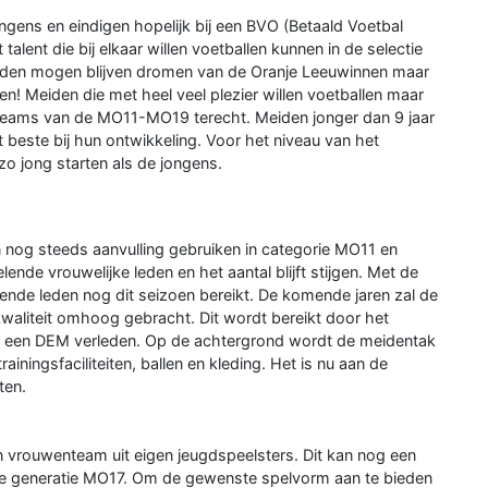
gens en eindigen hopelijk bij een BVO (Betaald Voetbal
alent die bij elkaar willen voetballen kunnen in de selectie
den mogen blijven dromen van de Oranje Leeuwinnen maar
! Meiden die met heel veel plezier willen voetballen maar
e teams van de MO11-MO19 terecht. Meiden jonger dan 9 jaar
beste bij hun ontwikkeling. Voor het niveau van het
zo jong starten als de jongens.
 nog steeds aanvulling gebruiken in categorie MO11 en
de vrouwelijke leden en het aantal blijft stijgen. Met de
lende leden nog dit seizoen bereikt. De komende jaren zal de
kwaliteit omhoog gebracht. Dit wordt bereikt door het
et een DEM verleden. Op de achtergrond wordt de meidentak
iningsfaciliteiten, ballen en kleding. Het is nu aan de
ten.
 vrouwenteam uit eigen jeugdspeelsters. Dit kan nog een
idige generatie MO17. Om de gewenste spelvorm aan te bieden