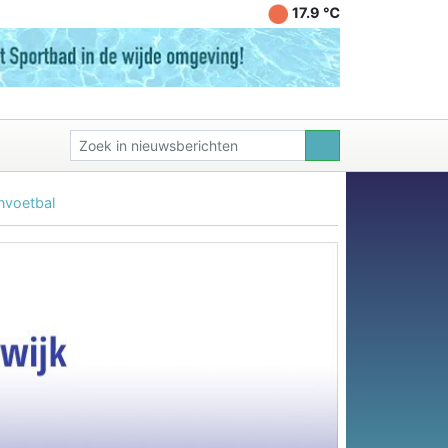
17.9 ℃
nvoetbal