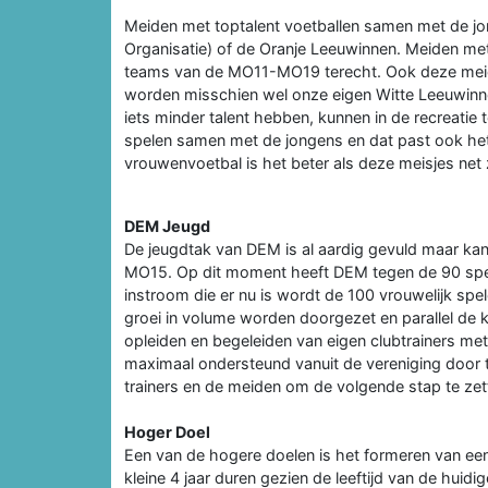
Meiden met toptalent voetballen samen met de jon
Organisatie) of de Oranje Leeuwinnen. Meiden met t
teams van de MO11-MO19 terecht. Ook deze mei
worden misschien wel onze eigen Witte Leeuwinnen
iets minder talent hebben, kunnen in de recreati
spelen samen met de jongens en dat past ook het 
vrouwenvoetbal is het beter als deze meisjes net 
DEM Jeugd
De jeugdtak van DEM is al aardig gevuld maar kan
MO15. Op dit moment heeft DEM tegen de 90 spelen
instroom die er nu is wordt de 100 vrouwelijk spe
groei in volume worden doorgezet en parallel de 
opleiden en begeleiden van eigen clubtrainers m
maximaal ondersteund vanuit de vereniging door tra
trainers en de meiden om de volgende stap te zet
Hoger Doel
Een van de hogere doelen is het formeren van een
kleine 4 jaar duren gezien de leeftijd van de hu