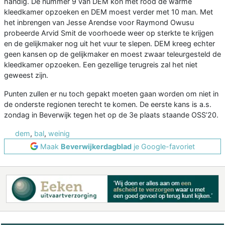
handig. De nummer 9 van DEM kon met rood de warme
kleedkamer opzoeken en DEM moest verder met 10 man. Met
het inbrengen van Jesse Arendse voor Raymond Owusu
probeerde Arvid Smit de voorhoede weer op sterkte te krijgen
en de gelijkmaker nog uit het vuur te slepen. DEM kreeg echter
geen kansen op de gelijkmaker en moest zwaar teleurgesteld de
kleedkamer opzoeken. Een gezellige terugreis zal het niet
geweest zijn.
Punten zullen er nu toch gepakt moeten gaan worden om niet in
de onderste regionen terecht te komen. De eerste kans is a.s.
zondag in Beverwijk tegen het op de 3e plaats staande OSS’20.
dem
,
bal
,
weinig
Maak
Beverwijkerdagblad
je Google-favoriet