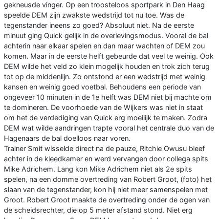
gekneusde vinger. Op een troosteloos sportpark in Den Haag
speelde DEM zijn zwakste wedstrijd tot nu toe. Was de
tegenstander ineens zo goed? Absoluut niet. Na de eerste
minuut ging Quick gelijk in de overlevingsmodus. Vooral de bal
achterin naar elkaar spelen en dan maar wachten of DEM zou
komen. Maar in de eerste helft gebeurde dat veel te weinig. Ook
DEM wilde het veld zo klein mogelijk houden en trok zich terug
tot op de middenlijn. Zo ontstond er een wedstrijd met weinig
kansen en weinig goed voetbal. Behoudens een periode van
ongeveer 10 minuten in de 1e helft was DEM niet bij machte om
te domineren. De voorhoede van de Wijkers was niet in staat
om het de verdediging van Quick erg moeilijk te maken. Zodra
DEM wat wilde aandringen trapte vooral het centrale duo van de
Hagenaars de bal doelloos naar voren.
Trainer Smit wisselde direct na de pauze, Ritchie Owusu bleef
achter in de kleedkamer en werd vervangen door collega spits
Mike Adrichem. Lang kon Mike Adrichem niet als 2e spits
spelen, na een domme overtreding van Robert Groot, (foto) het
slaan van de tegenstander, kon hij niet meer samenspelen met
Groot. Robert Groot maakte de overtreding onder de ogen van
de scheidsrechter, die op 5 meter afstand stond. Niet erg