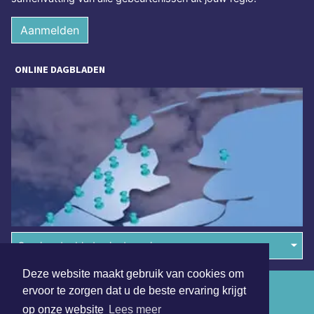
Aanmelden
ONLINE DAGBLADEN
Overige dagbladen in de regio
Deze website maakt gebruik van cookies om
Algemene voorwaarden
ervoor te zorgen dat u de beste ervaring krijgt
op onze website
Lees meer
Disclaimer