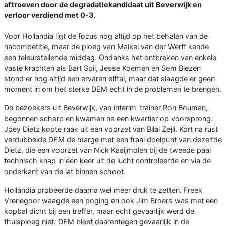
aftroeven door de degradatiekandidaat uit Beverwijk en
verloor verdiend met 0-3.
Voor Hollandia ligt de focus nog altijd op het behalen van de
nacompetitie, maar de ploeg van Maikel van der Werff kende
een teleurstellende middag. Ondanks het ontbreken van enkele
vaste krachten als Bart Spil, Jesse Koemen en Sem Biezen
stond er nog altijd een ervaren elftal, maar dat slaagde er geen
moment in om het sterke DEM echt in de problemen te brengen.
De bezoekers uit Beverwijk, van interim-trainer Ron Bouman,
begonnen scherp en kwamen na een kwartier op voorsprong.
Joey Dietz kopte raak uit een voorzet van Bilal Zejli. Kort na rust
verdubbelde DEM de marge met een fraai doelpunt van dezelfde
Dietz, die een voorzet van Nick Kaaijmolen bij de tweede paal
technisch knap in één keer uit de lucht controleerde en via de
onderkant van de lat binnen schoot.
Hollandia probeerde daarna wel meer druk te zetten. Freek
Vrenegoor waagde een poging en ook Jim Broers was met een
kopbal dicht bij een treffer, maar echt gevaarlijk werd de
thuisploeg niet. DEM bleef daarentegen gevaarlijk in de