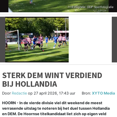
Vorige
V
STERK DEM WINT VERDIEND
BIJ HOLLANDIA
Door
Redactie
op
27 april 2026, 17:43 uur
Bron:
XYTO Media
HOORN - In de vierde divisie viel dit weekend de meest
verrasende uitslag te noteren bij het duel tussen Hollandia
en DEM. De Hoornse titelkandidaat liet zich op eigen veld