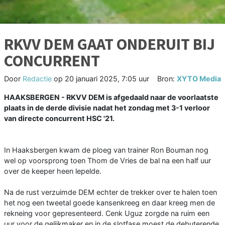
RKVV DEM GAAT ONDERUIT BIJ
CONCURRENT
Door
Redactie
op
20 januari 2025, 7:05 uur
Bron:
XYTO Media
HAAKSBERGEN - RKVV DEM is afgedaald naar de voorlaatste
plaats in de derde divisie nadat het zondag met 3-1 verloor
van directe concurrent HSC '21.
In Haaksbergen kwam de ploeg van trainer Ron Bouman nog
wel op voorsprong toen Thom de Vries de bal na een half uur
over de keeper heen lepelde.
Na de rust verzuimde DEM echter de trekker over te halen toen
het nog een tweetal goede kansenkreeg en daar kreeg men de
rekneing voor gepresenteerd. Cenk Uguz zorgde na ruim een
uur voor de gelijkmaker en in de slotfase moest de debuterende