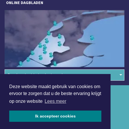
ONLINE DAGBLADEN
Overige dagbladen in de regio
Deze website maakt gebruik van cookies om
Algemene voorwaarden
ervoor te zorgen dat u de beste ervaring krijgt
op onze website
Lees meer
Disclaimer
Privacy Statement
Ik accepteer cookies
Copyright (c) 2026 | Beverwijkerdagblad.nl - Alle rechten