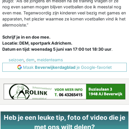
jeugd: “Als de jongens en meiden na de training vragen of ze
nog even samen mogen blijven voetballen doe ik meestal nog
even mee. Tegenwoordig zijn kinderen veel bezig met games en
apparaten, het plezier waarmee ze komen voetballen vind ik het
allermooiste.”
Schrijf je in en doe mee.
Locatie: DEM, sportpark Adrichem.
Datum en tijd: woensdag 5 juni van 17:00 tot 18:30 uur
.
seizoen
,
dem
,
meidenteams
Maak
Beverwijkerdagblad
je Google-favoriet
Heb je een leuke tip, foto of video die je
met ons wilt delen?