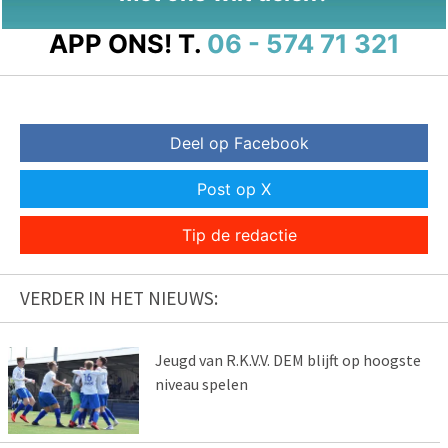
APP ONS!
T.
06 - 574 71 321
Deel op Facebook
Post op X
Tip de redactie
VERDER IN HET NIEUWS:
Jeugd van R.K.V.V. DEM blijft op hoogste
niveau spelen