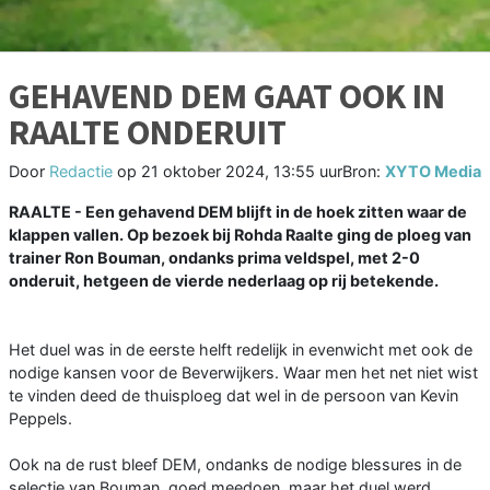
GEHAVEND DEM GAAT OOK IN
RAALTE ONDERUIT
Door
Redactie
op
21 oktober 2024, 13:55 uur
Bron:
XYTO Media
RAALTE - Een gehavend DEM blijft in de hoek zitten waar de
klappen vallen. Op bezoek bij Rohda Raalte ging de ploeg van
trainer Ron Bouman, ondanks prima veldspel, met 2-0
onderuit, hetgeen de vierde nederlaag op rij betekende.
Het duel was in de eerste helft redelijk in evenwicht met ook de
nodige kansen voor de Beverwijkers. Waar men het net niet wist
te vinden deed de thuisploeg dat wel in de persoon van Kevin
Peppels.
Ook na de rust bleef DEM, ondanks de nodige blessures in de
selectie van Bouman, goed meedoen, maar het duel werd