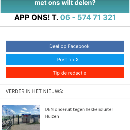
met ons wilt delen?
APP ONS!
T.
06 - 574 71 321
Deel op Facebook
Post op X
Tip de redactie
VERDER IN HET NIEUWS:
DEM onderuit tegen hekkensluiter
Huizen