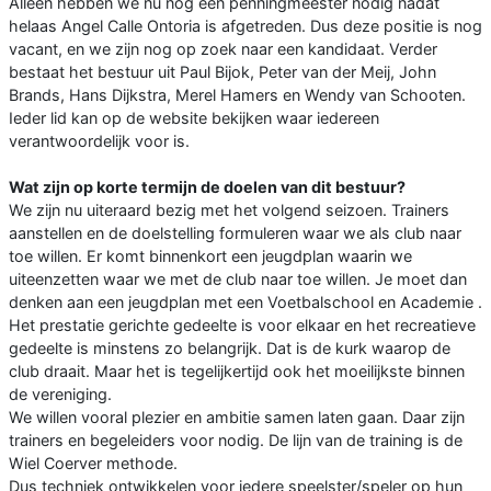
Alleen hebben we nu nog een penningmeester nodig nadat
helaas Angel Calle Ontoria is afgetreden. Dus deze positie is nog
vacant, en we zijn nog op zoek naar een kandidaat. Verder
bestaat het bestuur uit Paul Bijok, Peter van der Meij, John
Brands, Hans Dijkstra, Merel Hamers en Wendy van Schooten.
Ieder lid kan op de website bekijken waar iedereen
verantwoordelijk voor is.
Wat zijn op korte termijn de doelen van dit bestuur?
We zijn nu uiteraard bezig met het volgend seizoen. Trainers
aanstellen en de doelstelling formuleren waar we als club naar
toe willen. Er komt binnenkort een jeugdplan waarin we
uiteenzetten waar we met de club naar toe willen. Je moet dan
denken aan een jeugdplan met een Voetbalschool en Academie .
Het prestatie gerichte gedeelte is voor elkaar en het recreatieve
gedeelte is minstens zo belangrijk. Dat is de kurk waarop de
club draait. Maar het is tegelijkertijd ook het moeilijkste binnen
de vereniging.
We willen vooral plezier en ambitie samen laten gaan. Daar zijn
trainers en begeleiders voor nodig. De lijn van de training is de
Wiel Coerver methode.
Dus techniek ontwikkelen voor iedere speelster/speler op hun