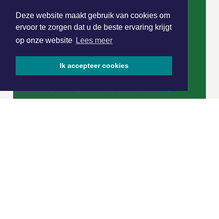
Deze website maakt gebruik van cookies om
ervoor te zorgen dat u de beste ervaring krijgt
op onze website
Lees meer
Ik accepteer cookies
|
Nieuws | Sport | Evenementen
Hoofdvestiging:
van Benthuizenlaan 1
1701 BZ Heerhugowaard