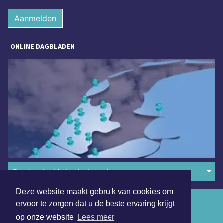
Aanmelden
ONLINE DAGBLADEN
Overige dagbladen in de regio
Deze website maakt gebruik van cookies om
Algemene voorwaarden
ervoor te zorgen dat u de beste ervaring krijgt
op onze website
Lees meer
Disclaimer