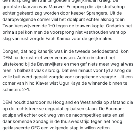
de thuisploeg een aantal goede mogelijkheden kreeg. De
grootste daarvan was Maxwell Frimpong die zijn strafschop
echter gekeerd zag worden door keeper Sprangers. Uit de
daaropvolgende corner viel het doelpunt echter alsnog toen
Twan Verswijveren de 1-0 tegen de touwen kopte. Ondanks het
prima spel kon men de voorsprong niet vasthouden want op
slag van rust zorgde Fatih Kamici voor de gelijkmaker.
Dongen, dat nog kansrijk was in de tweede periodestand, kon
DEM na de rust niet weer verrassen. Achterin stond het
uitstekend bij de Beverwijkers en men gaf niets meer weg al was
men in balbezit vaak slordig. Dat een minuut voor tijd alsnog de
volle buit werd gepakt zorgde voor ongekende vreugde. Uit een
corner van Nino Klaver wist Ugur Kaya de winnende binnen te
schieten: 2-1.
DEM houdt daardoor nu Hoogland en Westlandia op afstand die
op de rechtstreekse degradatieplaatsen staan. De Bouman-
equipe wil echter ook weg van de nacompetitieplaats en zal
daar komende zondag in de thuiswedstrijd tegen het hoog
geklasseerde OFC een volgende stap in willen zetten.