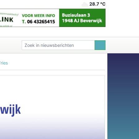
28.7 ℃
ries