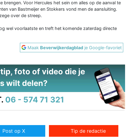
e brengen. Voor Hercules het sein om alles op de aanval te
nten van Bastmeijer en Stokkers vond men de aansluiting.
 zege over de streep.
og wel voorlaatste en treft het komende zaterdag directe
Maak
Beverwijkerdagblad
je Google-favoriet
ip, foto of video die je
s wilt delen?
.
06 - 574 71 321
Post op X
Tip de redactie