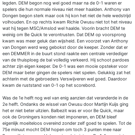
legden. DEM begon nog wel goed maar na de 0-1 waren er
spelers die hun normale niveau niet meer haalden. Anthony van
Dongen begon sterk maar ook hij kon het niet de hele wedstrijd
volhouden. En op rechts kwam Richie Owusu niet tot het niveau
wat hij tegen MSC/Amslod wel haalde. Voorin bracht DEM te
weinig om Be Quick te verontrusten. Dat DEM op voorsprong
kwam was meer geluk dan wijsheid. Een voorzet van Anthony
van Dongen werd weg gebokst door de keeper. Zonder dat er
een DEMMER in de buurt stond raakte een centrale verdediger
van de thuisploeg de bal volledig verkeerd. Hij schoot pardoes
achter zijn eigen keeper. De 0-1 was een mooie opsteker voor
DEM maar beter gingen de spelers niet spelen. Gelukkig zat het
achterin met de gebroeders Verswijveren wel goed. Daardoor
kwam de ruststand van 0-1 op het scorebord.
Was de 1e helft nog wel van enig aanzien dat veranderde in de
2e helft. Ondanks de wissel van Owusu door Martijn Kuijs ging
het er niet beter uitzien. Balbezit was er voor Be Quick, maar
ook de Groningers konden niet imponeren, en DEM bleef
eigenlijk moeiteloos overeind zonder zelf goed te spelen. Tot de
75e minuut mocht DEM hopen om toch 3 punten mee naar