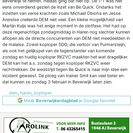
Beverwijk te nemen. Helaas ging dat niet op. De 1-1 was niet
eens onverdiend gezien de inzet van Be Quick. Ondanks het
inzetten van verse krachten zoals Michael Obioha en Jesse
Arendse creëerde DEM niet veel. Een kleine mogelijkheid van
Martijn Kuijs was het enige moment in de slotfase. Het had op
deze regenachtige zondagmiddag in Haren nog slechter kunnen
aflopen als de directe concurrenten van DEM niet meedeelden in
de malaise. Zowel koploper SDO, die verloor van Purmersteijn,
als ook het gelijkspel van de tegenstander van komende
zondag en huidig koploper RKZVC maakten het wat dragelijker.
DEM kan het a.s. zondag tegen koploper RKZVC weer
rechttrekken. De wedstrijd tegen Be Quick is naar mijn idee een
incident geweest. De ploeg van trainer Smit kan veel beter en
dat kunnen ze zondag 3 februari in Beverwijk laten zien.
dem
,
haren
,
koploper
Maak
Beverwijkerdagblad
je Google-favoriet