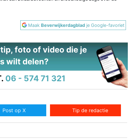
Maak
Beverwijkerdagblad
je Google-favoriet
ip, foto of video die je
s wilt delen?
.
06 - 574 71 321
Post op X
Tip de redactie