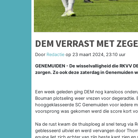
DEM VERRAST MET ZEGE
Door
Redactie
op
23 maart 2024, 23:10 uur
GENEMUIDEN - De wisselvalligheid die RKVV DE
zorgen. Zo ook deze zaterdag in Genemuiden waa
Een week geleden ging DEM nog kansloos onderu
Bouman plotseling weer vrezen voor degeradtie. B
hooggeklasseerde SC Genemuiden voor iedere met
voorsprong was gekomen werd die score kort voo
Na de rust kwam de thuisploeg al snel terug via 
geblesseerd uitviel en werd vervangen door Thom
equipe liet zich echter van zijn beste kant zien