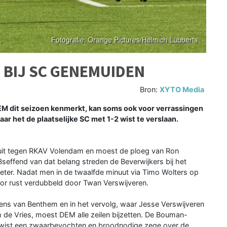
 BIJ SC GENEMUIDEN
Bron:
XYTO Media
M dit seizoen kenmerkt, kan soms ook voor verrassingen
r het de plaatselijke SC met 1-2 wist te verslaan.
it tegen RKAV Volendam en moest de ploeg van Ron
seffend van dat belang streden de Beverwijkers bij het
er. Nadat men in de twaalfde minuut via Timo Wolters op
r rust verdubbeld door Twan Verswijveren.
Rens van Benthem en in het vervolg, waar Jesse Verswijveren
 de Vries, moest DEM alle zeilen bijzetten. De Bouman-
 en wist een zwaarbevochten en broodnodige zege over de