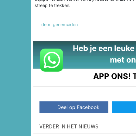
streep te trekken.
dem
,
genemuiden
Heb je een leuke t
met on
APP ONS!
T
Deel op Facebook
VERDER IN HET NIEUWS: