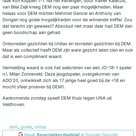
raak kon koppen 1-1. Na het inbrengen, door trainer Kalaitzis,
van Bilal Zejli kreeg DEM nog een paar mogelijkheden. Maar
helaas voor DEM mistten Mehmet Gencer en Anthony van
Dongen nog goeie mogelijkheden voor de winnende treffer. Zou
dat terecht zijn geweest? Absoluut niet maar daar had DEM dan
geen boodschap aan gehad.
Ontevreden gezichten bij Unitas en tevreden gezichten bij DEM.
Maar als collectief heeft DEM zijn ware gezicht laten zien en ook
dat is een compliment waard.
Vermelding waard is ook het selecteren van een JO-18-1 speler
n.l. Milan Zonneveld. Deze jeugdspeler, overgekomen van
ADO’20, ontwikkelt zich als 17 jarige heel goed bij de <18 en
mocht sfeer proeven bij DEM1.
Aankomende zondag speelt DEM thuis tegen UNA uit
Veldhoven.
dem
,
goeie
,
unitas
Maak
Beverwijkerdagblad
je Google-favoriet