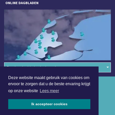
ONLINE DAGBLADEN
Overige dagbladen in de regio
Deze website maakt gebruik van cookies om
Algemene voorwaarden
ervoor te zorgen dat u de beste ervaring krijgt
op onze website
Lees meer
Disclaimer
Privacy Statement
Ik accepteer cookies
Copyright (c) 2026 | Beverwijkerdagblad.nl - Alle rechten