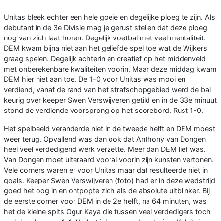
Unitas bleek echter een hele goeie en degelijke ploeg te zijn. Als
debutant in de 3e Divisie mag je gerust stellen dat deze ploeg
nog van zich laat horen. Degelijk voetbal met veel mentaliteit.
DEM kwam bijna niet aan het geliefde spel toe wat de Wijkers
graag spelen. Degelijk achterin en creatief op het middenveld
met onberekenbare kwaliteiten voorin. Maar deze middag kwam
DEM hier niet aan toe. De 1-0 voor Unitas was mooi en
verdiend, vanaf de rand van het strafschopgebied werd de bal
keurig over keeper Swen Verswijveren getild en in de 33e minuut
stond de verdiende voorsprong op het scorebord. Rust 1-0.
Het spelbeeld veranderde niet in de tweede helft en DEM moest
weer terug. Opvallend was dan ook dat Anthony van Dongen
heel veel verdedigend werk verzette. Meer dan DEM lief was.
Van Dongen moet uiteraard vooral voorin zijn kunsten vertonen.
Vele corners waren er voor Unitas maar dat resulteerde niet in
goals. Keeper Swen Verswijveren (foto) had er in deze wedstrijd
goed het oog in en ontpopte zich als de absolute uitblinker. Bij
de eerste corner voor DEM in de 2e helft, na 64 minuten, was
het de kleine spits Ogur Kaya die tussen veel verdedigers toch