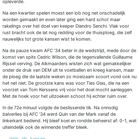
opleverde.
Na een kwartier spelen moest een lob nog net onschadelijk
worden gemaakt en even later ging een hard schot maar
rakelings over het doel van keeper Diandro Senchi. Vlak voor
rust bracht ook de lat nog redding voor de thuisploeg, die zelf
nauwelijks tot grote kansen wist te komen.
Na de pauze kwam AFC ’34 beter in de wedstrijd, mede door de
komst van spits Cedric Wilson, die de tegenvallende Guillaume
Rijssel verving. De Alkmaarders wisten zich wat gemakkelijker
onder de druk van DEM uit te voetballen en kreeg kansen, maar
de ploeg die de laatste weken zo moeizaam scoort vond ook nu
het net niet. De grootste kans was voor Ties Glas, die na een
voorzet van Tom Kerssens vrij voor het doel mocht aanleggen.
Met de hoek voor het uitzoeken schoot hij echter ruim over.
In de 72e minuut volgde de beslissende tik. Na onnodig
balverlies bij AFC ’34 werd Quin van der Mark vanaf de
linkerkant bediend. Hij bleef koel en rondde beheerst af: 0-1, wat
uiteindelijk ook de winnende treffer bleek.
dem
,
afc
,
kansen