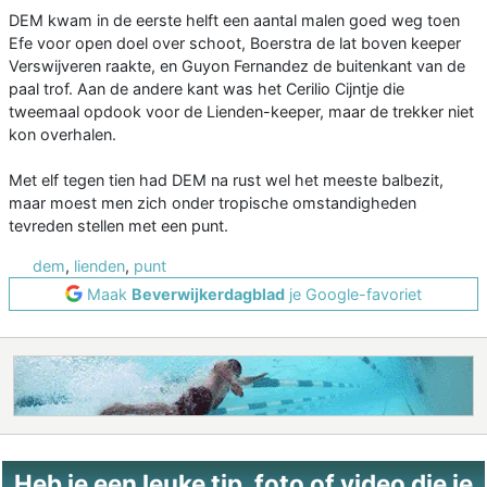
DEM kwam in de eerste helft een aantal malen goed weg toen
Efe voor open doel over schoot, Boerstra de lat boven keeper
Verswijveren raakte, en Guyon Fernandez de buitenkant van de
paal trof. Aan de andere kant was het Cerilio Cijntje die
tweemaal opdook voor de Lienden-keeper, maar de trekker niet
kon overhalen.
Met elf tegen tien had DEM na rust wel het meeste balbezit,
maar moest men zich onder tropische omstandigheden
tevreden stellen met een punt.
dem
,
lienden
,
punt
Maak
Beverwijkerdagblad
je Google-favoriet
Heb je een leuke tip, foto of video die je