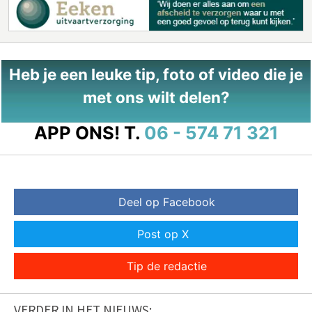
Heb je een leuke tip, foto of video die je
met ons wilt delen?
APP ONS!
T.
06 - 574 71 321
Deel op Facebook
Post op X
Tip de redactie
VERDER IN HET NIEUWS: