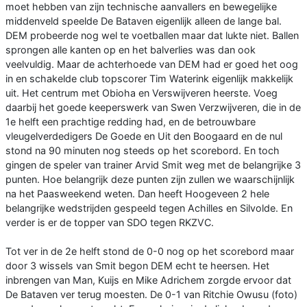
moet hebben van zijn technische aanvallers en bewegelijke
middenveld speelde De Bataven eigenlijk alleen de lange bal.
DEM probeerde nog wel te voetballen maar dat lukte niet. Ballen
sprongen alle kanten op en het balverlies was dan ook
veelvuldig. Maar de achterhoede van DEM had er goed het oog
in en schakelde club topscorer Tim Waterink eigenlijk makkelijk
uit. Het centrum met Obioha en Verswijveren heerste. Voeg
daarbij het goede keeperswerk van Swen Verzwijveren, die in de
1e helft een prachtige redding had, en de betrouwbare
vleugelverdedigers De Goede en Uit den Boogaard en de nul
stond na 90 minuten nog steeds op het scorebord. En toch
gingen de speler van trainer Arvid Smit weg met de belangrijke 3
punten. Hoe belangrijk deze punten zijn zullen we waarschijnlijk
na het Paasweekend weten. Dan heeft Hoogeveen 2 hele
belangrijke wedstrijden gespeeld tegen Achilles en Silvolde. En
verder is er de topper van SDO tegen RKZVC.
Tot ver in de 2e helft stond de 0-0 nog op het scorebord maar
door 3 wissels van Smit begon DEM echt te heersen. Het
inbrengen van Man, Kuijs en Mike Adrichem zorgde ervoor dat
De Bataven ver terug moesten. De 0-1 van Ritchie Owusu (foto)