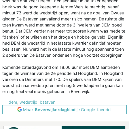
was dan ook zeer terecht. Een schuiver in de linker beneden
hoek was de goed keepende Jeroen Wels te machtig. Vanaf
minuut 73 werd de wedstrijd open, want na de goal van Owusu
gingen De Bataven aanvallend meer risico nemen. De ruimte die
toen kwam werd met name door de 3 invallers van DEM goed
benut. Dat DEM verder niet meer tot scoren kwam was mede te
“danken” of te wijten aan het droge en hobbelige veld. Eigenlijk
had DEM de wedstrijd in het laatste kwartier definitief moeten
beslissen. Nu werd het in de laatste minuut nog spannend toen
2 spelers van De Bataven onder een hoge voorzet doorgingen.
Komende zaterdagavond om 18.00 uur moet DEM aantreden
tegen de winnaar van de 2e periode n.l Hoogland. In Hoogland
verloren de Demmers met 1-0. De spelers van DEM kijken van
wedstrijd naar wedstrijd en met nog 5 wedstrijden te gaan kan
er nog heel veel moois gebeuren in Beverwijk.
dem
,
wedstrijd
,
bataven
Maak
Beverwijkerdagblad
je Google-favoriet